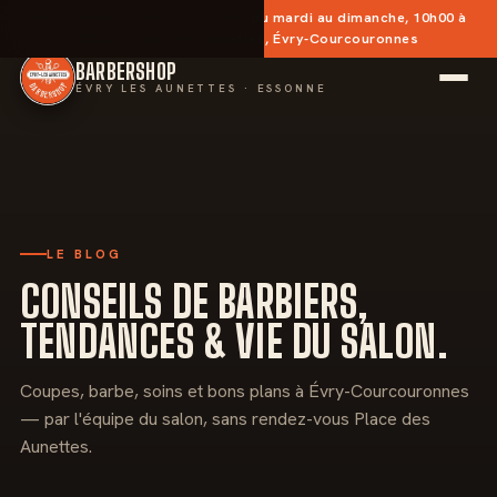
✂︎
Sans rendez-vous
— Ouvert du mardi au dimanche, 10h00 à
20h30 · Place des Aunettes, Évry-Courcouronnes
BARBERSHOP
ÉVRY LES AUNETTES · ESSONNE
LE BLOG
CONSEILS DE BARBIERS,
TENDANCES & VIE DU SALON.
Coupes, barbe, soins et bons plans à Évry-Courcouronnes
— par l'équipe du salon, sans rendez-vous Place des
Aunettes.