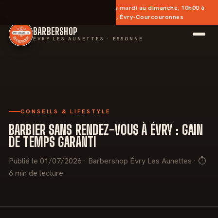
✂︎
Sans rendez-vous
— Ouvert du mardi au dimanche, 10h00 à
20h30 · Place des Aunettes, Évry-Courcouronnes
BARBERSHOP
ÉVRY LES AUNETTES · ESSONNE
CONSEILS & LIFESTYLE
BARBIER SANS RENDEZ-VOUS À ÉVRY : GAIN
DE TEMPS GARANTI
Publié le 01/07/2026 · Barbershop Évry Les Aunettes · ⏱
6 min de lecture