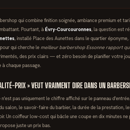
rbershop qui combine finition soignée, ambiance premium et tar
mbattant. Pourtant, à
Évry-Courcouronnes
, la question est 
nettes
, installé Place des Aunettes dans le quartier éponyme
pour qui cherche le
meilleur barbershop Essonne rapport qua
imentés, des prix clairs — et zéro besoin de planifier votre jo
e à chaque passage.
ALITÉ-PRIX » VEUT VRAIMENT DIRE DANS UN BARBER
e n'est pas uniquement le chiffre affiché sur le panneau d'entrée
du salon, le savoir-faire du barbier, la durée de la prestation, les
iroir. Un coiffeur low-cost qui bâcle une coupe en dix minutes n
propose juste un prix bas.