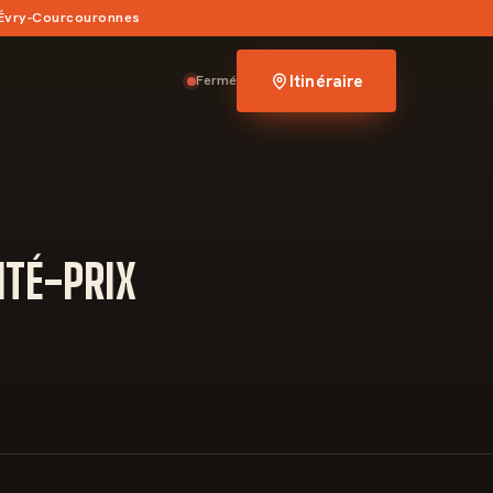
 Évry-Courcouronnes
Itinéraire
Fermé
ITÉ-PRIX