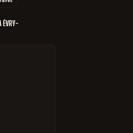
raires
À ÉVRY-