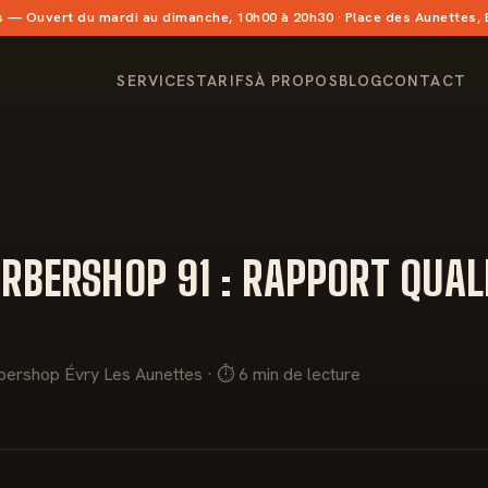
s
— Ouvert du mardi au dimanche, 10h00 à 20h30 · Place des Aunettes,
SERVICES
TARIFS
À PROPOS
BLOG
CONTACT
RBERSHOP 91 : RAPPORT QUAL
bershop Évry Les Aunettes · ⏱ 6 min de lecture