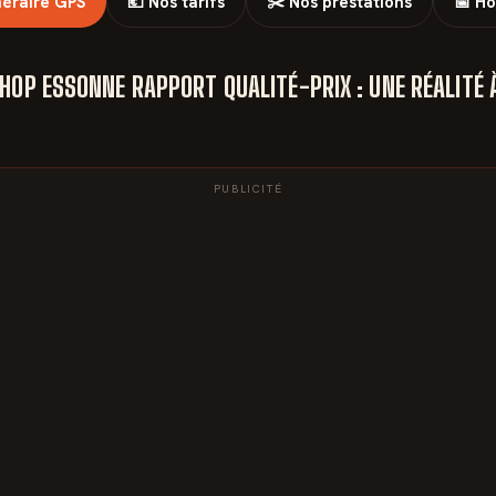
inéraire GPS
💶 Nos tarifs
✂️ Nos prestations
📅 Ho
HOP ESSONNE RAPPORT QUALITÉ-PRIX : UNE RÉALITÉ 
PUBLICITÉ