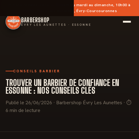
✂︎
Sans rendez-vous
— Ouvert du mardi au dimanche, 10h00 à
20h30 · Place des Aunettes, Évry-Courcouronnes
BARBERSHOP
ÉVRY LES AUNETTES · ESSONNE
CONSEILS BARBIER
TROUVER UN BARBIER DE CONFIANCE EN
ESSONNE : NOS CONSEILS CLÉS
Publié le 26/06/2026 · Barbershop Évry Les Aunettes · ⏱
6 min de lecture