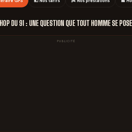
inéraire GPS
💶 Nos tarifs
✂️ Nos prestations
📅 Ho
HOP DU 91 : UNE QUESTION QUE TOUT HOMME SE POSE
PUBLICITÉ