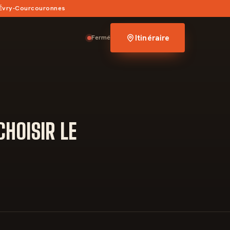
 Évry-Courcouronnes
Itinéraire
Fermé
HOISIR LE