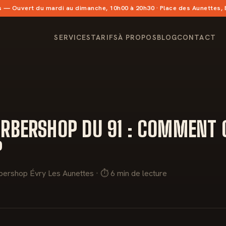
s
— Ouvert du mardi au dimanche, 10h00 à 20h30 · Place des Aunettes,
SERVICES
TARIFS
À PROPOS
BLOG
CONTACT
RBERSHOP DU 91 : COMMENT C
?
bershop Évry Les Aunettes · ⏱ 6 min de lecture