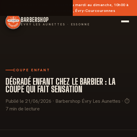
✂︎
Sans rendez-vous
— Ouvert du mardi au dimanche, 10h00 à
20h30 · Place des Aunettes, Évry-Courcouronnes
BARBERSHOP
ÉVRY LES AUNETTES · ESSONNE
COUPE ENFANT
DÉGRADÉ ENFANT CHEZ LE BARBIER : LA
COUPE QUI FAIT SENSATION
Publié le 21/06/2026 · Barbershop Évry Les Aunettes · ⏱
7 min de lecture