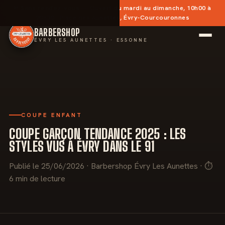
✂︎
Sans rendez-vous
— Ouvert du mardi au dimanche, 10h00 à
20h30 · Place des Aunettes, Évry-Courcouronnes
BARBERSHOP
ÉVRY LES AUNETTES · ESSONNE
COUPE ENFANT
COUPE GARÇON TENDANCE 2025 : LES
STYLES VUS À ÉVRY DANS LE 91
Publié le 25/06/2026 · Barbershop Évry Les Aunettes · ⏱
6 min de lecture