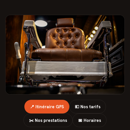
📍 Itinéraire GPS
💶 Nos tarifs
✂️ Nos prestations
📅 Horaires