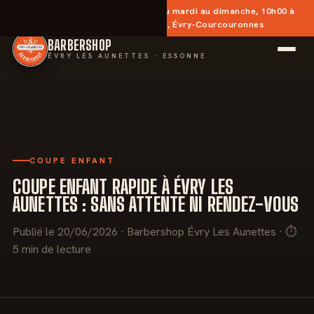
✂︎
Sans rendez-vous
— Ouvert du mardi au dimanche, 10h00 à
20h30 · Place des Aunettes, Évry-Courcouronnes
BARBERSHOP
ÉVRY LES AUNETTES · ESSONNE
COUPE ENFANT
COUPE ENFANT RAPIDE À ÉVRY LES
AUNETTES : SANS ATTENTE NI RENDEZ-VOUS
Publié le 20/06/2026 · Barbershop Évry Les Aunettes · ⏱
5 min de lecture