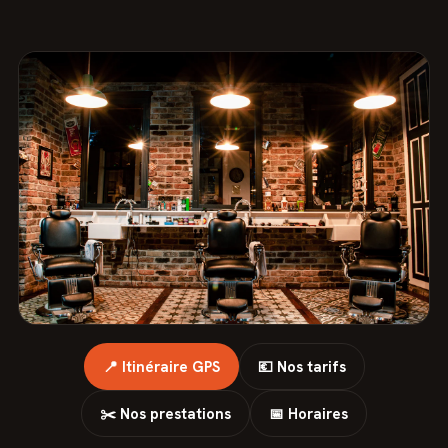
📍 Itinéraire GPS
💶 Nos tarifs
✂️ Nos prestations
📅 Horaires