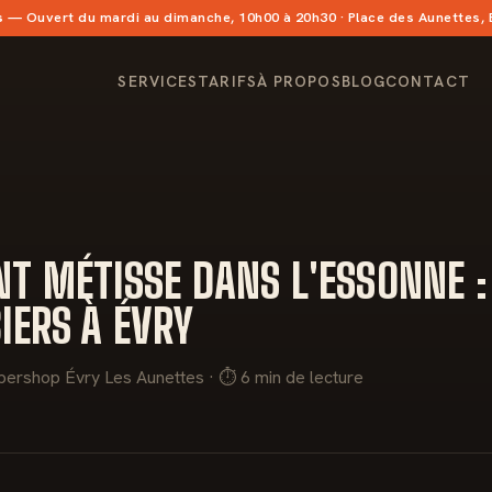
s
— Ouvert du mardi au dimanche, 10h00 à 20h30 · Place des Aunettes,
SERVICES
TARIFS
À PROPOS
BLOG
CONTACT
T MÉTISSE DANS L'ESSONNE :
IERS À ÉVRY
bershop Évry Les Aunettes · ⏱ 6 min de lecture