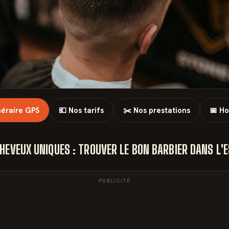
inéraire GPS
💶 Nos tarifs
✂️ Nos prestations
📅 Ho
HEVEUX UNIQUES : TROUVER LE BON BARBIER DANS L'
PUBLICITÉ