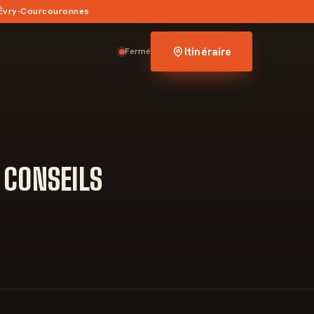
 Évry-Courcouronnes
Itinéraire
Fermé
 CONSEILS