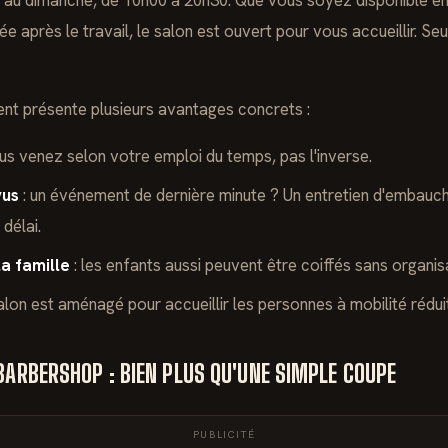
i au dimanche, de 10h00 à 20h30. Que vous soyez disponible en
ée après le travail, le salon est ouvert pour vous accueillir. Seu
t présente plusieurs avantages concrets :
us venez selon votre emploi du temps, pas l'inverse.
vus
: un événement de dernière minute ? Un entretien d'embauc
délai.
la famille
: les enfants aussi peuvent être coiffés sans organi
salon est aménagé pour accueillir les personnes à mobilité rédui
BARBERSHOP : BIEN PLUS QU'UNE SIMPLE COUPE
PUBLICITÉ