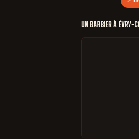
📍 It
UN BARBIER À ÉVRY-