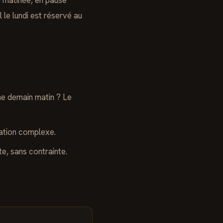
 matinée, en pause
l le lundi est réservé au
he demain matin ? Le
sation complexe.
te, sans contrainte.