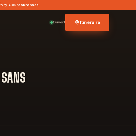
 Évry-Courcouronnes
Itinéraire
Ouvert
 SANS