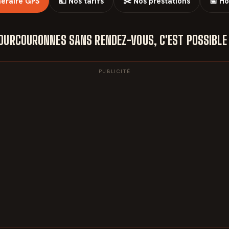
inéraire GPS
💶 Nos tarifs
✂️ Nos prestations
📅 Ho
COURCOURONNES SANS RENDEZ-VOUS, C'EST POSSIBLE
PUBLICITÉ