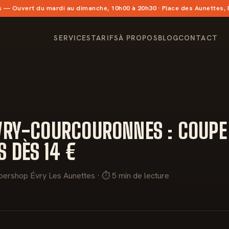
s
— Ouvert du mardi au dimanche, 10h00 à 20h30 · Place des Aunettes,
SERVICES
TARIFS
À PROPOS
BLOG
CONTACT
ÉVRY-COURCOURONNES : COUPE
 DÈS 14 €
bershop Évry Les Aunettes · ⏱ 5 min de lecture