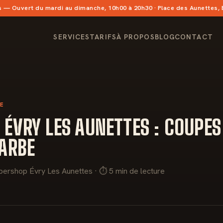
s
— Ouvert du mardi au dimanche, 10h00 à 20h30 · Place des Aunettes,
SERVICES
TARIFS
À PROPOS
BLOG
CONTACT
LE
 ÉVRY LES AUNETTES : COUPE
BARBE
bershop Évry Les Aunettes · ⏱ 5 min de lecture