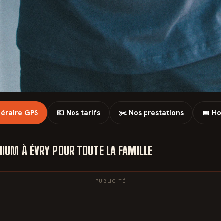
inéraire GPS
💶 Nos tarifs
✂️ Nos prestations
📅 Ho
IUM À ÉVRY POUR TOUTE LA FAMILLE
PUBLICITÉ