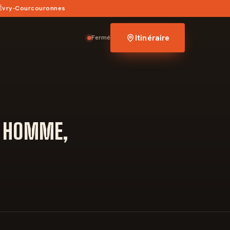
 Évry-Courcouronnes
Itinéraire
Fermé
S HOMME,