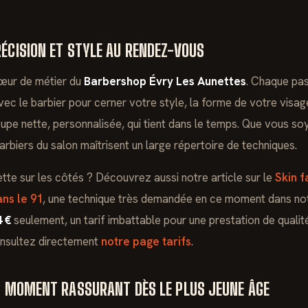
ÉCISION ET STYLE AU RENDEZ-VOUS
œur de métier du
Barbershop Évry Les Aunettes
. Chaque pas
vec le barbier pour cerner votre style, la forme de votre visag
coupe nette, personnalisée, qui tient dans le temps. Que vous s
arbiers du salon maîtrisent un large répertoire de techniques.
-nette sur les côtés ? Découvrez aussi notre article sur le
Skin f
ans le 91
, une technique très demandée en ce moment dans not
4 €
seulement, un tarif imbattable pour une prestation de quali
onsultez directement
notre page tarifs
.
UN MOMENT RASSURANT DÈS LE PLUS JEUNE ÂGE