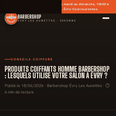
✂︎
Sans rendez-vous
— Ouvert du mardi au dimanche, 10h00 à
20h30 · Place des Aunettes, Évry-Courcouronnes
BARBERSHOP
ÉVRY LES AUNETTES · ESSONNE
CONSEILS COIFFURE
PRODUITS COIFFANTS HOMME BARBERSHOP
: LESQUELS UTILISE VOTRE SALON À ÉVRY ?
Publié le 18/06/2026 · Barbershop Évry Les Aunettes · ⏱
6 min de lecture