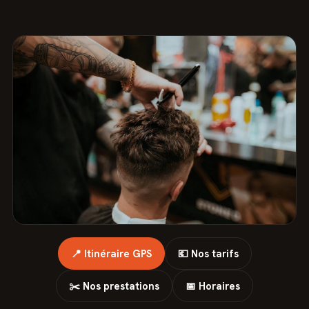
📍 Itinéraire GPS
💶 Nos tarifs
✂️ Nos prestations
📅 Horaires