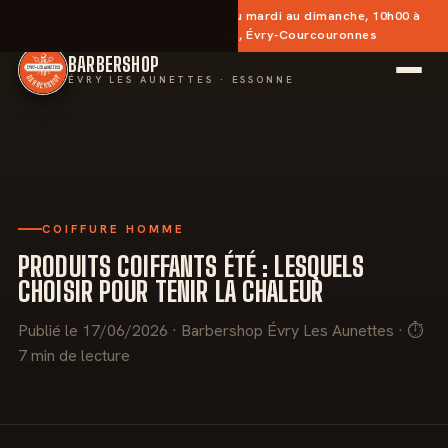
✂︎
Sans rendez-vous
— Ouvert du mardi au dimanche, 10h00 à
20h30 · Place des Aunettes, Évry-Courcouronnes
BARBERSHOP
ÉVRY LES AUNETTES · ESSONNE
COIFFURE HOMME
PRODUITS COIFFANTS ÉTÉ : LESQUELS
CHOISIR POUR TENIR LA CHALEUR
Publié le 17/06/2026 · Barbershop Évry Les Aunettes · ⏱
7 min de lecture