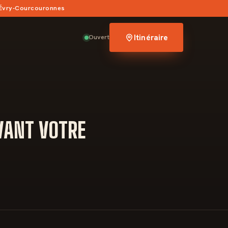
 Évry-Courcouronnes
Itinéraire
Ouvert
AVANT VOTRE