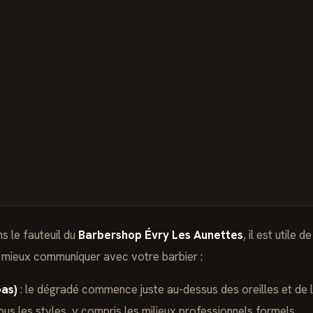
s le fauteuil du
Barbershop Évry Les Aunettes
, il est utile 
 mieux communiquer avec votre barbier :
as)
: le dégradé commence juste au-dessus des oreilles et de l
tous les styles, y compris les milieux professionnels formels.