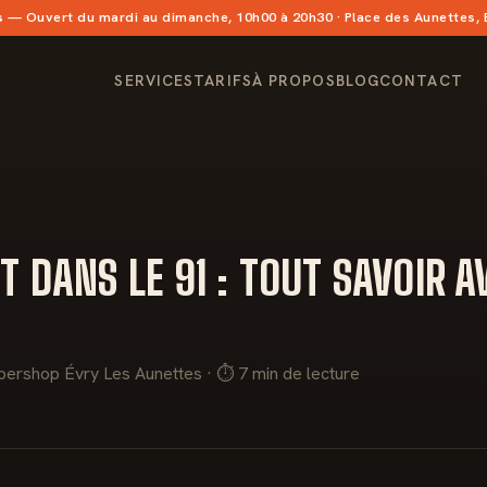
s
— Ouvert du mardi au dimanche, 10h00 à 20h30 · Place des Aunettes,
SERVICES
TARIFS
À PROPOS
BLOG
CONTACT
T DANS LE 91 : TOUT SAVOIR 
bershop Évry Les Aunettes · ⏱ 7 min de lecture