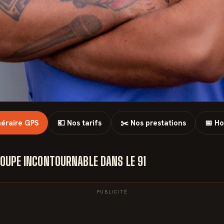
inéraire GPS
💶 Nos tarifs
✂️ Nos prestations
📅 Ho
 COUPE INCONTOURNABLE DANS LE 91
PUBLICITÉ