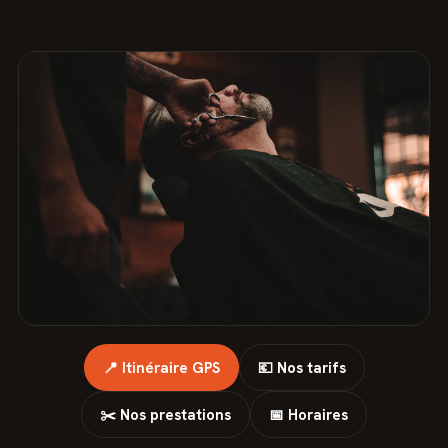
📍 Itinéraire GPS
💶 Nos tarifs
✂️ Nos prestations
📅 Horaires