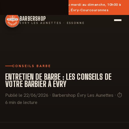
✂︎
Sans rendez-vous
— Ouvert du mardi au dimanche, 10h00 à
20h30 · Place des Aunettes, Évry-Courcouronnes
BARBERSHOP
ÉVRY LES AUNETTES · ESSONNE
CONSEILS BARBE
ENTRETIEN DE BARBE : LES CONSEILS DE
VOTRE BARBIER À ÉVRY
Publié le 22/06/2026 · Barbershop Évry Les Aunettes · ⏱
6 min de lecture