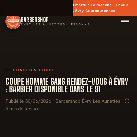
✂︎
Sans rendez-vous
— Ouvert du mardi au dimanche, 10h00 à
20h30 · Place des Aunettes, Évry-Courcouronnes
BARBERSHOP
ÉVRY LES AUNETTES · ESSONNE
CONSEILS COUPE
COUPE HOMME SANS RENDEZ-VOUS À ÉVRY
: BARBIER DISPONIBLE DANS LE 91
Publié le 30/06/2026 · Barbershop Évry Les Aunettes · ⏱
5 min de lecture