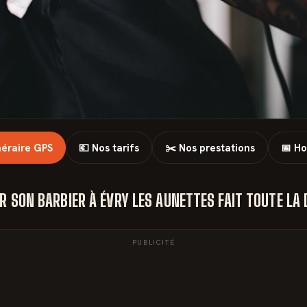
inéraire GPS
💶 Nos tarifs
✂️ Nos prestations
📅 Ho
R SON BARBIER À ÉVRY LES AUNETTES FAIT TOUTE LA 
PUBLICITÉ