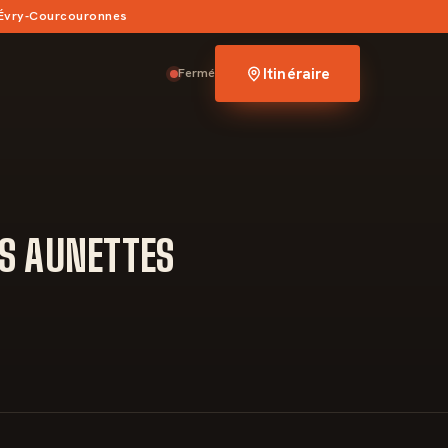
 Évry-Courcouronnes
Itinéraire
Fermé
ES AUNETTES