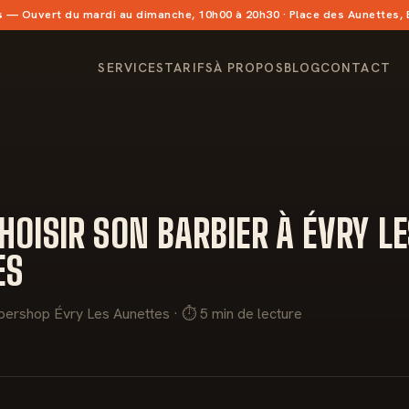
s
— Ouvert du mardi au dimanche, 10h00 à 20h30 · Place des Aunettes,
SERVICES
TARIFS
À PROPOS
BLOG
CONTACT
OISIR SON BARBIER À ÉVRY L
ES
bershop Évry Les Aunettes · ⏱ 5 min de lecture