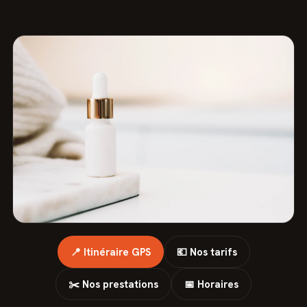
📍 Itinéraire GPS
💶 Nos tarifs
✂️ Nos prestations
📅 Horaires