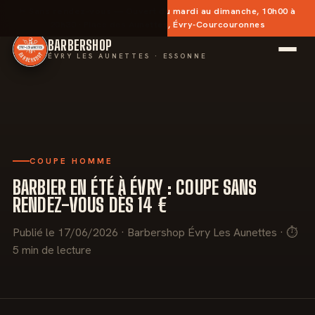
✂︎
Sans rendez-vous
— Ouvert du mardi au dimanche, 10h00 à
20h30 · Place des Aunettes, Évry-Courcouronnes
BARBERSHOP
ÉVRY LES AUNETTES · ESSONNE
COUPE HOMME
BARBIER EN ÉTÉ À ÉVRY : COUPE SANS
RENDEZ-VOUS DÈS 14 €
Publié le 17/06/2026 · Barbershop Évry Les Aunettes · ⏱
5 min de lecture